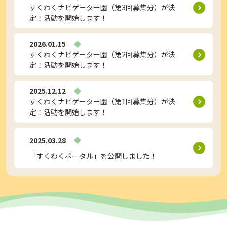
すくわくナビゲーター園（第3回募集分）が決
取り組み事例
定！活動を開始します！
2026.01.15
ナビゲーター
園の取り組み
すくわくナビゲーター園（第2回募集分）が決
定！活動を開始します！
ロゴの
ダウンロード
2025.12.12
すくわくナビゲーター園（第1回募集分）が決
定！活動を開始します！
標準
大
文字サイズ
2025.03.28
「すくわくポータル」を公開しました！
幼稚園・保育所等の
関係者向けページ
SNS SHARE